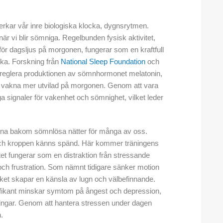
rkar vår inre biologiska klocka, dygnsrytmen.
är vi blir sömniga. Regelbunden fysisk aktivitet,
ör dagsljus på morgonen, fungerar som en kraftfull
cka. Forskning från
National Sleep Foundation
och
l att reglera produktionen av sömnhormonet melatonin,
och vakna mer utvilad på morgonen. Genom att vara
a signaler för vakenhet och sömnighet, vilket leder
rna bakom sömnlösa nätter för många av oss.
v och kroppen känns spänd. Här kommer träningens
itet fungerar som en distraktion från stressande
och frustration. Som nämnt tidigare sänker motion
ilket skapar en känsla av lugn och välbefinnande.
ifikant minskar symtom på ångest och depression,
rningar. Genom att hantera stressen under dagen
.