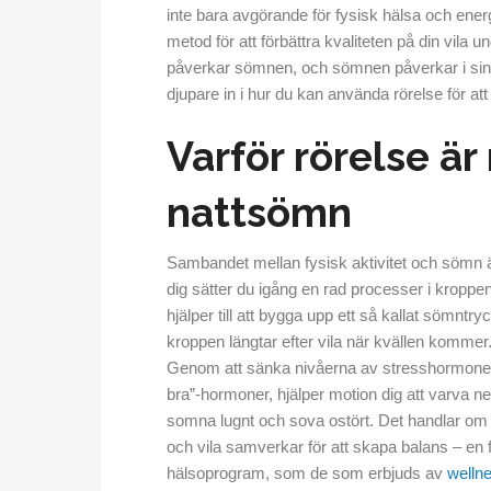
inte bara avgörande för fysisk hälsa och energ
metod för att förbättra kvaliteten på din vila 
påverkar sömnen, och sömnen påverkar i sin t
djupare in i hur du kan använda rörelse för 
Varför rörelse är
nattsömn
Sambandet mellan fysisk aktivitet och sömn ä
dig sätter du igång en rad processer i kroppe
hjälper till att bygga upp ett så kallat sömntr
kroppen längtar efter vila när kvällen kommer.
Genom att sänka nivåerna av stresshormonet 
bra”-hormoner, hjälper motion dig att varva ner
somna lugnt och sova ostört. Det handlar om a
och vila samverkar för att skapa balans – en
hälsoprogram, som de som erbjuds av
welln