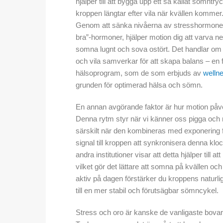
hjälper till att bygga upp ett så kallat sömntr
kroppen längtar efter vila när kvällen kommer.
Genom att sänka nivåerna av stresshormonet 
bra”-hormoner, hjälper motion dig att varva ner
somna lugnt och sova ostört. Det handlar om a
och vila samverkar för att skapa balans – en
hälsoprogram, som de som erbjuds av
welln
grunden för optimerad hälsa och sömn.
En annan avgörande faktor är hur motion påve
Denna rytm styr när vi känner oss pigga och n
särskilt när den kombineras med exponering f
signal till kroppen att synkronisera denna klo
andra institutioner visar att detta hjälper til
vilket gör det lättare att somna på kvällen 
aktiv på dagen förstärker du kroppens naturlig
till en mer stabil och förutsägbar sömncykel.
Stress och oro är kanske de vanligaste bova