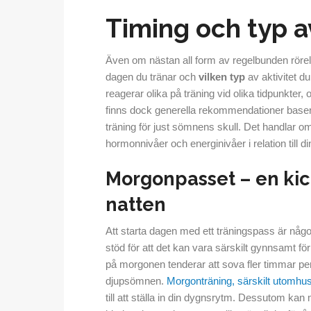
Timing och typ av
Även om nästan all form av regelbunden rörel
dagen du tränar och
vilken typ
av aktivitet d
reagerar olika på träning vid olika tidpunkter,
finns dock generella rekommendationer basera
träning för just sömnens skull. Det handlar o
hormonnivåer och energinivåer i relation till 
Morgonpasset – en kic
natten
Att starta dagen med ett träningspass är någo
stöd för att det kan vara särskilt gynnsamt fö
på morgonen tenderar att sova fler timmar per 
djupsömnen.
Morgonträning, särskilt utomhu
till att ställa in din dygnsrytm. Dessutom kan m