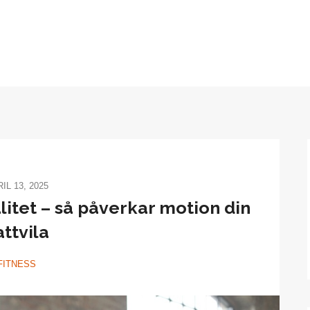
IL 13, 2025
itet – så påverkar motion din
attvila
FITNESS