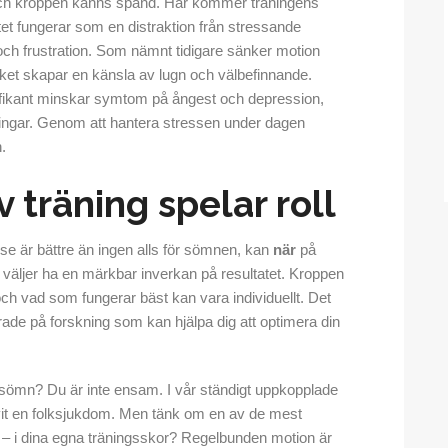
v och kroppen känns spänd. Här kommer träningens
itet fungerar som en distraktion från stressande
och frustration. Som nämnt tidigare sänker motion
ilket skapar en känsla av lugn och välbefinnande.
ifikant minskar symtom på ångest och depression,
rningar. Genom att hantera stressen under dagen
.
 träning spelar roll
se är bättre än ingen alls för sömnen, kan
när
på
u väljer ha en märkbar inverkan på resultatet. Kroppen
 och vad som fungerar bäst kan vara individuellt. Det
de på forskning som kan hjälpa dig att optimera din
 sömn? Du är inte ensam. I vår ständigt uppkopplade
vit en folksjukdom. Men tänk om en av de mest
or – i dina egna träningsskor? Regelbunden motion är