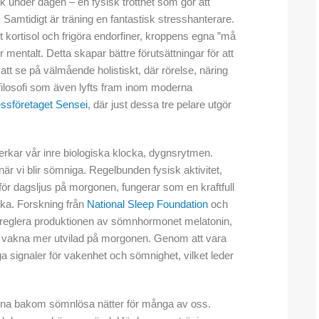
yck under dagen – en fysisk trötthet som gör att
 Samtidigt är träning en fantastisk stresshanterare.
kortisol och frigöra endorfiner, kroppens egna ”må
 mentalt. Detta skapar bättre förutsättningar för att
tt se på välmående holistiskt, där rörelse, näring
 filosofi som även lyfts fram inom moderna
essföretaget Sensei
, där just dessa tre pelare utgör
rkar vår inre biologiska klocka, dygnsrytmen.
är vi blir sömniga. Regelbunden fysisk aktivitet,
ör dagsljus på morgonen, fungerar som en kraftfull
cka. Forskning från
National Sleep Foundation
och
l att reglera produktionen av sömnhormonet melatonin,
och vakna mer utvilad på morgonen. Genom att vara
a signaler för vakenhet och sömnighet, vilket leder
rna bakom sömnlösa nätter för många av oss.