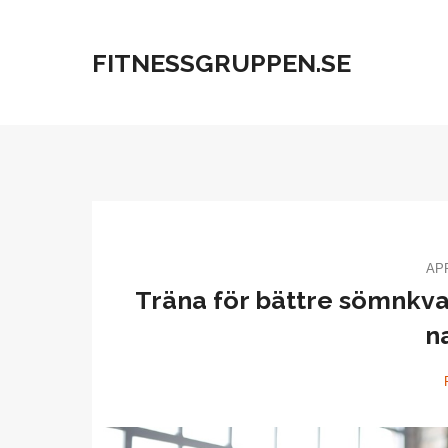
FITNESSGRUPPEN.SE
APR
Träna för bättre sömnkval
n