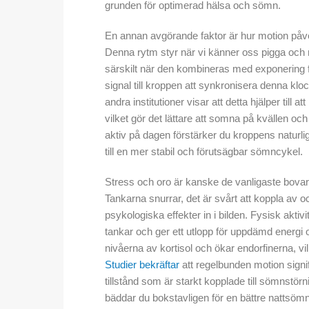
grunden för optimerad hälsa och sömn.
En annan avgörande faktor är hur motion påve
Denna rytm styr när vi känner oss pigga och n
särskilt när den kombineras med exponering f
signal till kroppen att synkronisera denna klo
andra institutioner visar att detta hjälper til
vilket gör det lättare att somna på kvällen 
aktiv på dagen förstärker du kroppens naturlig
till en mer stabil och förutsägbar sömncykel.
Stress och oro är kanske de vanligaste bova
Tankarna snurrar, det är svårt att koppla a
psykologiska effekter in i bilden. Fysisk aktiv
tankar och ger ett utlopp för uppdämd energi 
nivåerna av kortisol och ökar endorfinerna, v
Studier bekräftar
att regelbunden motion sign
tillstånd som är starkt kopplade till sömnstö
bäddar du bokstavligen för en bättre nattsömn