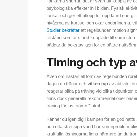
Tankarna snurrar, det är svårt att koppla a
psykologiska effekter in i bilden. Fysisk aktiv
tankar och ger ett utlopp för uppdämd energi 
nivåerna av kortisol och ökar endorfinerna, v
Studier bekräftar
att regelbunden motion sign
tillstånd som är starkt kopplade till sömnstö
bäddar du bokstavligen för en bättre nattsömn
Timing och typ av
Även om nästan all form av regelbunden rörel
dagen du tränar och
vilken typ
av aktivitet d
reagerar olika på träning vid olika tidpunkter,
finns dock generella rekommendationer basera
träning för just sömn ”`html
Känner du igen dig i kampen för en god natts
och ofta stressiga värld har sömnproblem bli
kraftfulla lösningarna finns närmare än du tr