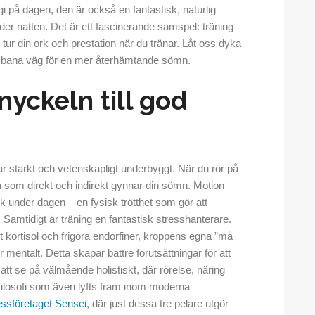
i på dagen, den är också en fantastisk, naturlig
under natten. Det är ett fascinerande samspel: träning
ur din ork och prestation när du tränar. Låt oss dyka
att bana väg för en mer återhämtande sömn.
 nyckeln till god
r starkt och vetenskapligt underbyggt. När du rör på
n som direkt och indirekt gynnar din sömn. Motion
yck under dagen – en fysisk trötthet som gör att
 Samtidigt är träning en fantastisk stresshanterare.
kortisol och frigöra endorfiner, kroppens egna ”må
 mentalt. Detta skapar bättre förutsättningar för att
tt se på välmående holistiskt, där rörelse, näring
 filosofi som även lyfts fram inom moderna
essföretaget Sensei
, där just dessa tre pelare utgör