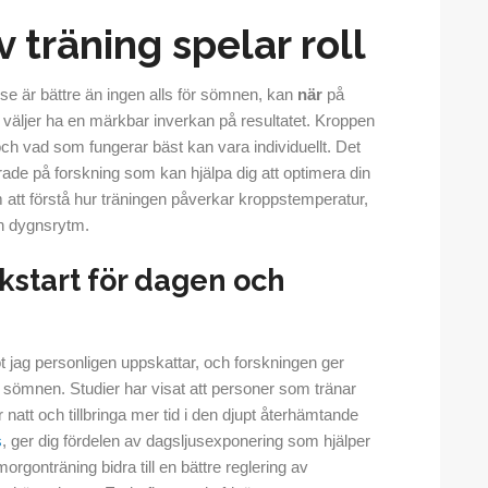
 träning spelar roll
se är bättre än ingen alls för sömnen, kan
när
på
u väljer ha en märkbar inverkan på resultatet. Kroppen
 och vad som fungerar bäst kan vara individuellt. Det
de på forskning som kan hjälpa dig att optimera din
m att förstå hur träningen påverkar kroppstemperatur,
din dygnsrytm.
kstart för dagen och
t jag personligen uppskattar, och forskningen ger
r sömnen. Studier har visat att personer som tränar
natt och tillbringa mer tid i den djupt återhämtande
s
, ger dig fördelen av dagsljusexponering som hjälper
orgonträning bidra till en bättre reglering av