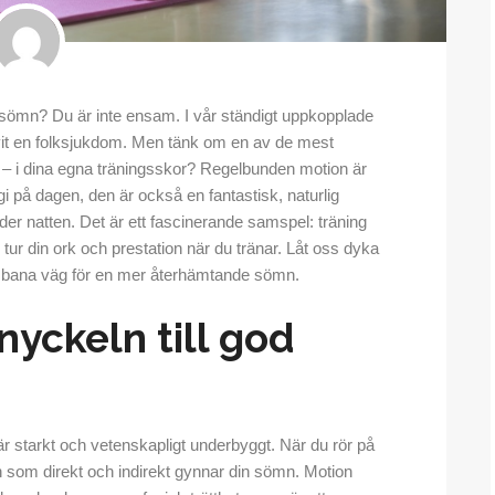
 sömn? Du är inte ensam. I vår ständigt uppkopplade
vit en folksjukdom. Men tänk om en av de mest
or – i dina egna träningsskor? Regelbunden motion är
i på dagen, den är också en fantastisk, naturlig
under natten. Det är ett fascinerande samspel: träning
ur din ork och prestation när du tränar. Låt oss dyka
att bana väg för en mer återhämtande sömn.
 nyckeln till god
r starkt och vetenskapligt underbyggt. När du rör på
n som direkt och indirekt gynnar din sömn. Motion