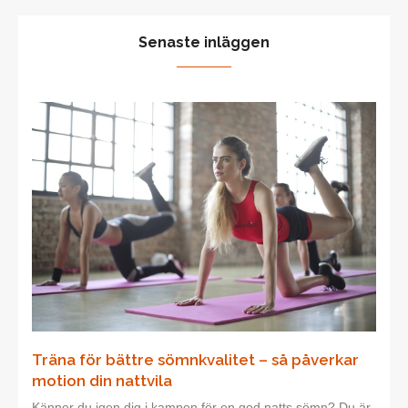
Senaste inläggen
Träna för bättre sömnkvalitet – så påverkar
motion din nattvila
Känner du igen dig i kampen för en god natts sömn? Du är