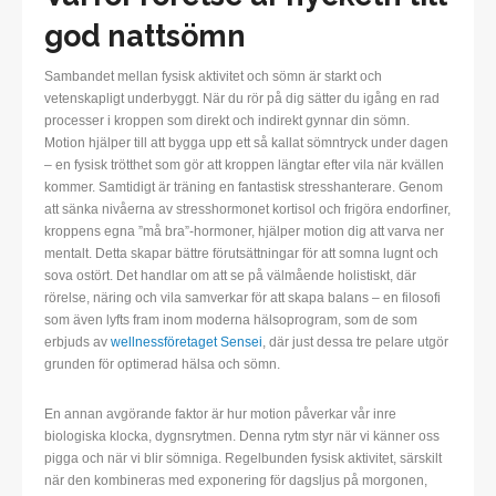
god nattsömn
Sambandet mellan fysisk aktivitet och sömn är starkt och
vetenskapligt underbyggt. När du rör på dig sätter du igång en rad
processer i kroppen som direkt och indirekt gynnar din sömn.
Motion hjälper till att bygga upp ett så kallat sömntryck under dagen
– en fysisk trötthet som gör att kroppen längtar efter vila när kvällen
kommer. Samtidigt är träning en fantastisk stresshanterare. Genom
att sänka nivåerna av stresshormonet kortisol och frigöra endorfiner,
kroppens egna ”må bra”-hormoner, hjälper motion dig att varva ner
mentalt. Detta skapar bättre förutsättningar för att somna lugnt och
sova ostört. Det handlar om att se på välmående holistiskt, där
rörelse, näring och vila samverkar för att skapa balans – en filosofi
som även lyfts fram inom moderna hälsoprogram, som de som
erbjuds av
wellnessföretaget Sensei
, där just dessa tre pelare utgör
grunden för optimerad hälsa och sömn.
En annan avgörande faktor är hur motion påverkar vår inre
biologiska klocka, dygnsrytmen. Denna rytm styr när vi känner oss
pigga och när vi blir sömniga. Regelbunden fysisk aktivitet, särskilt
när den kombineras med exponering för dagsljus på morgonen,