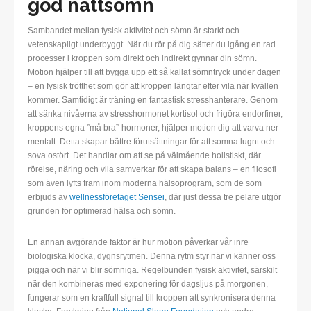
god nattsömn
Sambandet mellan fysisk aktivitet och sömn är starkt och
vetenskapligt underbyggt. När du rör på dig sätter du igång en rad
processer i kroppen som direkt och indirekt gynnar din sömn.
Motion hjälper till att bygga upp ett så kallat sömntryck under dagen
– en fysisk trötthet som gör att kroppen längtar efter vila när kvällen
kommer. Samtidigt är träning en fantastisk stresshanterare. Genom
att sänka nivåerna av stresshormonet kortisol och frigöra endorfiner,
kroppens egna ”må bra”-hormoner, hjälper motion dig att varva ner
mentalt. Detta skapar bättre förutsättningar för att somna lugnt och
sova ostört. Det handlar om att se på välmående holistiskt, där
rörelse, näring och vila samverkar för att skapa balans – en filosofi
som även lyfts fram inom moderna hälsoprogram, som de som
erbjuds av
wellnessföretaget Sensei
, där just dessa tre pelare utgör
grunden för optimerad hälsa och sömn.
En annan avgörande faktor är hur motion påverkar vår inre
biologiska klocka, dygnsrytmen. Denna rytm styr när vi känner oss
pigga och när vi blir sömniga. Regelbunden fysisk aktivitet, särskilt
när den kombineras med exponering för dagsljus på morgonen,
fungerar som en kraftfull signal till kroppen att synkronisera denna