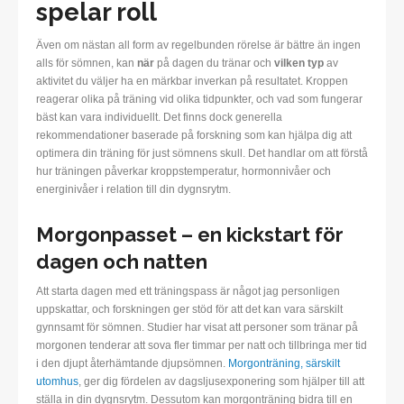
spelar roll
Även om nästan all form av regelbunden rörelse är bättre än ingen
alls för sömnen, kan
när
på dagen du tränar och
vilken typ
av
aktivitet du väljer ha en märkbar inverkan på resultatet. Kroppen
reagerar olika på träning vid olika tidpunkter, och vad som fungerar
bäst kan vara individuellt. Det finns dock generella
rekommendationer baserade på forskning som kan hjälpa dig att
optimera din träning för just sömnens skull. Det handlar om att förstå
hur träningen påverkar kroppstemperatur, hormonnivåer och
energinivåer i relation till din dygnsrytm.
Morgonpasset – en kickstart för
dagen och natten
Att starta dagen med ett träningspass är något jag personligen
uppskattar, och forskningen ger stöd för att det kan vara särskilt
gynnsamt för sömnen. Studier har visat att personer som tränar på
morgonen tenderar att sova fler timmar per natt och tillbringa mer tid
i den djupt återhämtande djupsömnen.
Morgonträning, särskilt
utomhus
, ger dig fördelen av dagsljusexponering som hjälper till att
ställa in din dygnsrytm. Dessutom kan morgonträning bidra till en