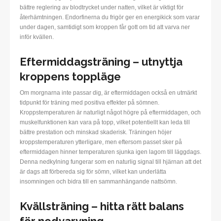
bättre reglering av blodtrycket under natten, vilket är viktigt för
återhämtningen. Endorfinerna du frigör ger en energikick som varar
under dagen, samtidigt som kroppen får gott om tid att varva ner
inför kvällen.
Eftermiddagsträning – utnyttja
kroppens toppläge
Om morgnarna inte passar dig, är eftermiddagen också en utmärkt
tidpunkt för träning med positiva effekter på sömnen.
Kroppstemperaturen är naturligt något högre på eftermiddagen, och
muskelfunktionen kan vara på topp, vilket potentiellt kan leda till
bättre prestation och minskad skaderisk. Träningen höjer
kroppstemperaturen ytterligare, men eftersom passet sker på
eftermiddagen hinner temperaturen sjunka igen lagom till läggdags.
Denna nedkylning fungerar som en naturlig signal till hjärnan att det
är dags att förbereda sig för sömn, vilket kan underlätta
insomningen och bidra till en sammanhängande nattsömn.
Kvällsträning – hitta rätt balans