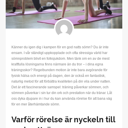
Känner du igen dig i kampen för en god natts sömn? Du är inte
ensam. I vår ständigt uppkopplade och ofta stressiga värld har
sömnproblem blivit en folksjukdom. Men tänk om en av de mest
kraftfulla lösningarna finns närmare än du tror – i dina egna
träningsskor? Regelbunden motion är inte bara avgörande för
fysisk hälsa och energi på dagen, den är också en fantastisk,
naturlig metod för att förbättra kvaliteten på din vila under natten.
Det är ett fascinerande samspel: träning påverkar sömnen, och
sömnen påverkar i sin tur din ork och prestation när du tränar. Låt
oss dyka djupare in i hur du kan använda rörelse för att bana väg
för en mer återhämtande sömn.
Varför rörelse är nyckeln till