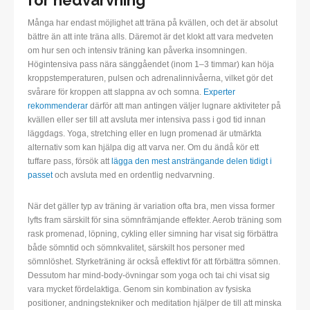
för nedvarvning
Många har endast möjlighet att träna på kvällen, och det är absolut
bättre än att inte träna alls. Däremot är det klokt att vara medveten
om hur sen och intensiv träning kan påverka insomningen.
Högintensiva pass nära sänggåendet (inom 1–3 timmar) kan höja
kroppstemperaturen, pulsen och adrenalinnivåerna, vilket gör det
svårare för kroppen att slappna av och somna.
Experter
rekommenderar
därför att man antingen väljer lugnare aktiviteter på
kvällen eller ser till att avsluta mer intensiva pass i god tid innan
läggdags. Yoga, stretching eller en lugn promenad är utmärkta
alternativ som kan hjälpa dig att varva ner. Om du ändå kör ett
tuffare pass, försök att
lägga den mest ansträngande delen tidigt i
passet
och avsluta med en ordentlig nedvarvning.
När det gäller typ av träning är variation ofta bra, men vissa former
lyfts fram särskilt för sina sömnfrämjande effekter. Aerob träning som
rask promenad, löpning, cykling eller simning har visat sig förbättra
både sömntid och sömnkvalitet, särskilt hos personer med
sömnlöshet. Styrketräning är också effektivt för att förbättra sömnen.
Dessutom har mind-body-övningar som yoga och tai chi visat sig
vara mycket fördelaktiga. Genom sin kombination av fysiska
positioner, andningstekniker och meditation hjälper de till att minska