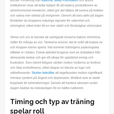
klocka. Forskning från
National Sleep Foundation
och andra
institutioner visar att detta hjälper till att reglera produktionen av
sömnhormonet melatonin, vilket gör det lättare att somna på kvällen
och vakna mer utvilad på morgonen. Genom att vara aktiv på dagen
förstärker du kroppens naturliga signaler för vakenhet och
sömnighet, vilket leder till en mer stabil och förutsägbar sömncykel.
Stress och oro är kanske de vanligaste bovarna bakom sömnlösa
nätter för många av oss. Tankarna snurrar, det är svårt att koppla av
och kroppen känns spänd. Här kommer träningens psykologiska
effekter in i bilden. Fysisk aktivitet fungerar som en distraktion från
stressande tankar och ger ett utlopp för uppdämd energi och
frustration. Som nämnt tidigare sänker motion nivåerna av kortisol
och ökar endorfinerna, vilket skapar en känsla av lugn och
välbefinnande.
Studier bekräftar
att regelbunden motion signifikant
minskar symtom på ångest och depression, tillstånd som är starkt
kopplade till sömnstörningar. Genom att hantera stressen under
dagen bäddar du bokstavligen för en bättre nattsömn.
Timing och typ av träning
spelar roll