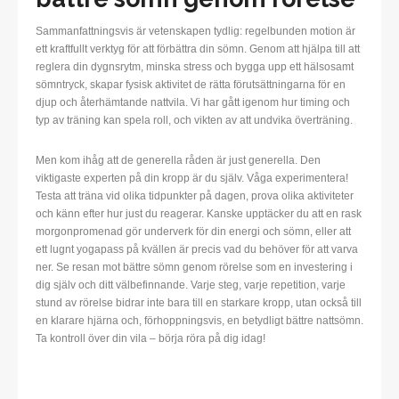
Sammanfattningsvis är vetenskapen tydlig: regelbunden motion är
ett kraftfullt verktyg för att förbättra din sömn. Genom att hjälpa till att
reglera din dygnsrytm, minska stress och bygga upp ett hälsosamt
sömntryck, skapar fysisk aktivitet de rätta förutsättningarna för en
djup och återhämtande nattvila. Vi har gått igenom hur timing och
typ av träning kan spela roll, och vikten av att undvika överträning.
Men kom ihåg att de generella råden är just generella. Den
viktigaste experten på din kropp är du själv. Våga experimentera!
Testa att träna vid olika tidpunkter på dagen, prova olika aktiviteter
och känn efter hur just du reagerar. Kanske upptäcker du att en rask
morgonpromenad gör underverk för din energi och sömn, eller att
ett lugnt yogapass på kvällen är precis vad du behöver för att varva
ner. Se resan mot bättre sömn genom rörelse som en investering i
dig själv och ditt välbefinnande. Varje steg, varje repetition, varje
stund av rörelse bidrar inte bara till en starkare kropp, utan också till
en klarare hjärna och, förhoppningsvis, en betydligt bättre nattsömn.
Ta kontroll över din vila – börja röra på dig idag!