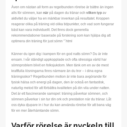
Även om nästan all form av regelbunden rörelse är bättre än ingen
alls för sömnen, kan
när
på dagen du tränar och
vilken typ
av
aktivitet du väljer ha en märkbar inverkan på resultatet. Kroppen
reagerar olika på träning vid olika tidpunkter, och vad som fungerar
bäst kan vara individuellt. Det finns dock generella
rekommendationer baserade på forskning som kan hjälpa dig att
optimera din träning för just sömn ”`html
Känner du igen dig i kampen för en god natts sömn? Du är inte
ensam. I vår ständigt uppkopplade och ofta stressiga värld har
sömnproblem blivit en folksjukdom. Men tänk om en av de mest
kraftfulla lösningarna finns närmare än du tror – i dina egna
träningsskor? Regelbunden motion är inte bara avgörande för
fysisk hälsa och energi på dagen, den är också en fantastisk,
naturlig metod för att förbättra kvaliteten på din vila under natten.
Det är ett fascinerande samspel: träning påverkar sömnen, och
sömnen påverkar i sin tur din ork och prestation när du tränar. Låt
oss dyka djupare in i hur du kan använda rörelse för att bana väg
för en mer återhämtande sömn.
Varför rörelse är nyckeln till