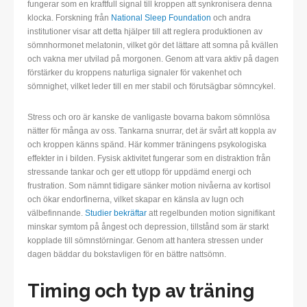
fungerar som en kraftfull signal till kroppen att synkronisera denna
klocka. Forskning från
National Sleep Foundation
och andra
institutioner visar att detta hjälper till att reglera produktionen av
sömnhormonet melatonin, vilket gör det lättare att somna på kvällen
och vakna mer utvilad på morgonen. Genom att vara aktiv på dagen
förstärker du kroppens naturliga signaler för vakenhet och
sömnighet, vilket leder till en mer stabil och förutsägbar sömncykel.
Stress och oro är kanske de vanligaste bovarna bakom sömnlösa
nätter för många av oss. Tankarna snurrar, det är svårt att koppla av
och kroppen känns spänd. Här kommer träningens psykologiska
effekter in i bilden. Fysisk aktivitet fungerar som en distraktion från
stressande tankar och ger ett utlopp för uppdämd energi och
frustration. Som nämnt tidigare sänker motion nivåerna av kortisol
och ökar endorfinerna, vilket skapar en känsla av lugn och
välbefinnande.
Studier bekräftar
att regelbunden motion signifikant
minskar symtom på ångest och depression, tillstånd som är starkt
kopplade till sömnstörningar. Genom att hantera stressen under
dagen bäddar du bokstavligen för en bättre nattsömn.
Timing och typ av träning