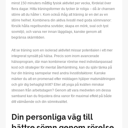
minst 150 minuters måttlig fysisk aktivitet per vecka, fördelat över
flera dagar. Hitta träningsformer du tycker är roliga – då är chansen
större att du håller i. Kom också ihåg att träning är en del av en
större helhet. Kombinera din aktiva livsstil med goda sömnvanor:
försök hålla regelbundna sovtider, skapa en mörk, sval och tyst
sovmiljö, och varva ner innan läggdags, kanske genom att
begränsa skärmtiden.
Att se träning som en isolerad aktivitet missar potentialen i ett mer
integrerat synsätt på hälsa. Precis som inom avancerade
hälsoprogram, där man kombinerar rörelse med individanpassad
kost och strategier för mental återhämtning, kan du själv tänka på
hur din träning samspelar med andra livsstilsfaktorer. Kanske
märker du att en promenad efter middagen hjälper matsmältningen
och gör dig behagligt trött? Eller att yoga på kvällen minskar
stressen från arbetsdagen? Genom att vara medveten om dessa
samband kan du finjustera dina vanor för maximal effekt på både
ditt välmående och din sömnkvalitet.
Din personliga väg till
bättre sömn genom rörelse