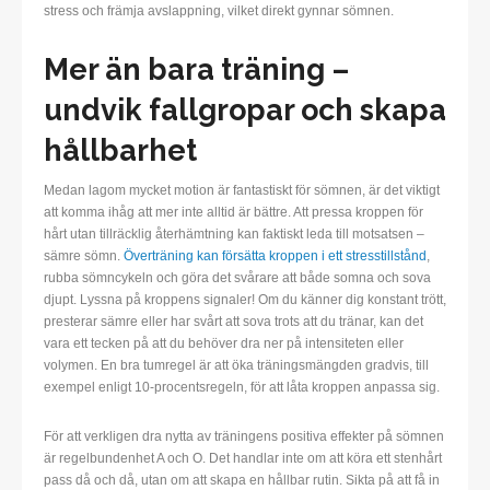
stress och främja avslappning, vilket direkt gynnar sömnen.
Mer än bara träning –
undvik fallgropar och skapa
hållbarhet
Medan lagom mycket motion är fantastiskt för sömnen, är det viktigt
att komma ihåg att mer inte alltid är bättre. Att pressa kroppen för
hårt utan tillräcklig återhämtning kan faktiskt leda till motsatsen –
sämre sömn.
Överträning kan försätta kroppen i ett stresstillstånd
,
rubba sömncykeln och göra det svårare att både somna och sova
djupt. Lyssna på kroppens signaler! Om du känner dig konstant trött,
presterar sämre eller har svårt att sova trots att du tränar, kan det
vara ett tecken på att du behöver dra ner på intensiteten eller
volymen. En bra tumregel är att öka träningsmängden gradvis, till
exempel enligt 10-procentsregeln, för att låta kroppen anpassa sig.
För att verkligen dra nytta av träningens positiva effekter på sömnen
är regelbundenhet A och O. Det handlar inte om att köra ett stenhårt
pass då och då, utan om att skapa en hållbar rutin. Sikta på att få in