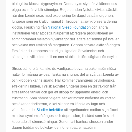
biologiska klocka, dygnsrytmen. Denna rytm styr när vi känner oss
pigga och när vi blir sömniga. Regelbunden fysisk aktivitet, särskilt
när den kombineras med exponering för dagsljus på morgonen,
fungerar som en kraftfull signal till kroppen att synkronisera denna
klocka. Forskning från
National Sleep Foundation
och andra
institutioner visar att detta hjälper till att reglera produktionen av
sömnhormonet melatonin, vilket gör det lättare att somna på kvällen
och vakna mer utvilad på morgonen. Genom att vara aktiv på dagen
förstärker du kroppens naturliga signaler för vakenhet och
sömnighet, vilket leder till en mer stabil och förutsägbar sömncykel.
Stress och oro är kanske de vanligaste bovarna bakom sömnlösa
nätter för många av oss. Tankarna snurrar, det är svårt att koppla av
och kroppen känns spänd. Här kommer träningens psykologiska
effekter in i bilden. Fysisk aktivitet fungerar som en distraktion från
stressande tankar och ger ett utlopp för uppdämd energi och
frustration. Som nämnt tidigare sänker motion nivåerna av kortisol
och ökar endorfinerna, vilket skapar en känsla av lugn och
välbefinnande.
Studier bekräftar
att regelbunden motion signifikant
minskar symtom på ångest och depression, tillstånd som är starkt
kopplade till sömnstörningar. Genom att hantera stressen under
dagen bäddar du bokstavligen för en bättre nattsömn.