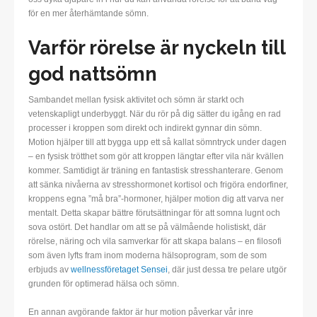
för en mer återhämtande sömn.
Varför rörelse är nyckeln till
god nattsömn
Sambandet mellan fysisk aktivitet och sömn är starkt och
vetenskapligt underbyggt. När du rör på dig sätter du igång en rad
processer i kroppen som direkt och indirekt gynnar din sömn.
Motion hjälper till att bygga upp ett så kallat sömntryck under dagen
– en fysisk trötthet som gör att kroppen längtar efter vila när kvällen
kommer. Samtidigt är träning en fantastisk stresshanterare. Genom
att sänka nivåerna av stresshormonet kortisol och frigöra endorfiner,
kroppens egna ”må bra”-hormoner, hjälper motion dig att varva ner
mentalt. Detta skapar bättre förutsättningar för att somna lugnt och
sova ostört. Det handlar om att se på välmående holistiskt, där
rörelse, näring och vila samverkar för att skapa balans – en filosofi
som även lyfts fram inom moderna hälsoprogram, som de som
erbjuds av
wellnessföretaget Sensei
, där just dessa tre pelare utgör
grunden för optimerad hälsa och sömn.
En annan avgörande faktor är hur motion påverkar vår inre