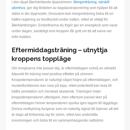
i den djupt återhämtande djupsömnen.
Morgonträning, särskilt
utomhus
, ger dig fördelen av dagsljusexponering som hjälper till att
ställa in din dygnsrytm. Dessutom kan morgonträning bidra till en
bättre reglering av blodtrycket under natten, vilket är viktigt för
återhämtningen. Endorfinerna du frigör ger en energikick som varar
under dagen, samtidigt som kroppen får gott om tid att varva ner
inför kvällen.
Eftermiddagsträning – utnyttja
kroppens toppläge
Om morgnarna inte passar dig, är eftermiddagen också en utmärkt
tidpunkt för träning med positiva effekter på sömnen.
Kroppstemperaturen är naturligt något högre på eftermiddagen, och
muskelfunktionen kan vara på topp, vilket potentiellt kan leda till
bättre prestation och minskad skaderisk. Träningen höjer
kroppstemperaturen ytterligare, men eftersom passet sker på
eftermiddagen hinner temperaturen sjunka igen lagom till läggdags.
Denna nedkylning fungerar som en naturlig signal till hjärnan att det
är dags att förbereda sig för sömn, vilket kan underlätta
insomningen och bidra till en sammanhängande nattsömn.