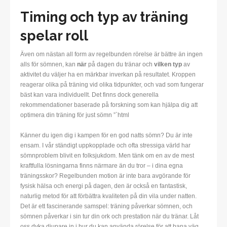
Timing och typ av träning
spelar roll
Även om nästan all form av regelbunden rörelse är bättre än ingen
alls för sömnen, kan
när
på dagen du tränar och
vilken typ
av
aktivitet du väljer ha en märkbar inverkan på resultatet. Kroppen
reagerar olika på träning vid olika tidpunkter, och vad som fungerar
bäst kan vara individuellt. Det finns dock generella
rekommendationer baserade på forskning som kan hjälpa dig att
optimera din träning för just sömn ”`html
Känner du igen dig i kampen för en god natts sömn? Du är inte
ensam. I vår ständigt uppkopplade och ofta stressiga värld har
sömnproblem blivit en folksjukdom. Men tänk om en av de mest
kraftfulla lösningarna finns närmare än du tror – i dina egna
träningsskor? Regelbunden motion är inte bara avgörande för
fysisk hälsa och energi på dagen, den är också en fantastisk,
naturlig metod för att förbättra kvaliteten på din vila under natten.
Det är ett fascinerande samspel: träning påverkar sömnen, och
sömnen påverkar i sin tur din ork och prestation när du tränar. Låt
oss dyka djupare in i hur du kan använda rörelse för att bana väg