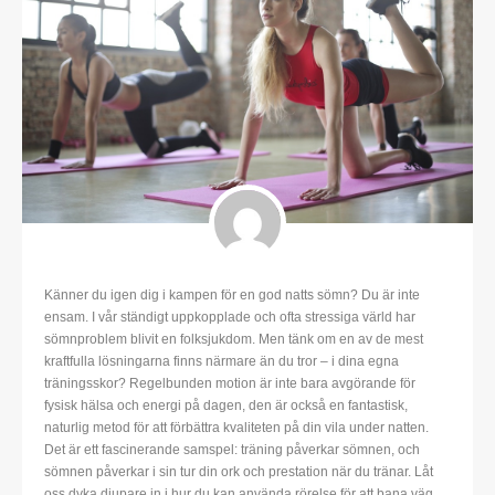
Känner du igen dig i kampen för en god natts sömn? Du är inte
ensam. I vår ständigt uppkopplade och ofta stressiga värld har
sömnproblem blivit en folksjukdom. Men tänk om en av de mest
kraftfulla lösningarna finns närmare än du tror – i dina egna
träningsskor? Regelbunden motion är inte bara avgörande för
fysisk hälsa och energi på dagen, den är också en fantastisk,
naturlig metod för att förbättra kvaliteten på din vila under natten.
Det är ett fascinerande samspel: träning påverkar sömnen, och
sömnen påverkar i sin tur din ork och prestation när du tränar. Låt
oss dyka djupare in i hur du kan använda rörelse för att bana väg