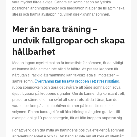
vara mycket fördelaktiga. Genom sin kombination av fysiska
positioner, andningstekniker och meditation hjälper de till att minska
stress och främja avslappning, vilket direkt gynnar sömnen.
Mer än bara träning –
undvik fallgropar och skapa
hållbarhet
Medan lagom mycket motion är fantastiskt för sömnen, är det viktigt
att komma ihåg att mer inte alltid är bättre. Att pressa kroppen för
hårt utan tillräcklig återhämtning kan faktiskt leda till motsatsen –
sämre sömn.
Överträning kan försätta kroppen i ett stresstillstånd
,
rubba sömncykeln och göra det svårare att både somna och sova
djupt. Lyssna på kroppens signaler! Om du känner dig konstant trött,
presterar sämre eller har svårt att sova trots att du tränar, kan det
vara ett tecken på att du behöver dra ner på intensiteten eller
volymen. En bra tumregel är att öka träningsmängden gradvis, till
exempel enligt 10-procentsregeln, för att låta kroppen anpassa sig.
För att verkligen dra nytta av träningens positiva effekter på sömnen
är regelbundenhet A och O. Det handlar inte om att köra ett stenhårt