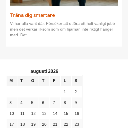
Träna dig smartare
Vi har alla varit där. Försöker att utföra ett helt vanligt jobb
men det verkar liksom som om hjärnan inte riktigt hänger
med. Det...
augusti 2026
M
T
O
T
F
L
S
1
2
3
4
5
6
7
8
9
10
11
12
13
14
15
16
17
18
19
20
21
22
23