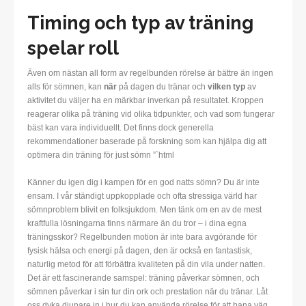
Timing och typ av träning
spelar roll
Även om nästan all form av regelbunden rörelse är bättre än ingen
alls för sömnen, kan
när
på dagen du tränar och
vilken typ
av
aktivitet du väljer ha en märkbar inverkan på resultatet. Kroppen
reagerar olika på träning vid olika tidpunkter, och vad som fungerar
bäst kan vara individuellt. Det finns dock generella
rekommendationer baserade på forskning som kan hjälpa dig att
optimera din träning för just sömn ”`html
Känner du igen dig i kampen för en god natts sömn? Du är inte
ensam. I vår ständigt uppkopplade och ofta stressiga värld har
sömnproblem blivit en folksjukdom. Men tänk om en av de mest
kraftfulla lösningarna finns närmare än du tror – i dina egna
träningsskor? Regelbunden motion är inte bara avgörande för
fysisk hälsa och energi på dagen, den är också en fantastisk,
naturlig metod för att förbättra kvaliteten på din vila under natten.
Det är ett fascinerande samspel: träning påverkar sömnen, och
sömnen påverkar i sin tur din ork och prestation när du tränar. Låt
oss dyka djupare in i hur du kan använda rörelse för att bana väg