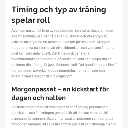
Timing och typ av träning
spelar roll
Även om nästan all form av regelbunden rörelse är bättre än ingen
alls för sömnen, kan
när
på dagen du tränar och
vilken typ
av
aktivitet du väljer ha en märkbar inverkan på resultatet. Kroppen
reagerar olika på träning vid olika tidpunkter, och vad som fungerar
bäst kan vara individuellt. Det finns dock generella
rekommendationer baserade på forskning som kan hjälpa dig att
optimera din träning för just sömnens skull. Det handlar om att förstå
hur träningen påverkar kroppstemperatur, hormonnivåer och
energinivåer i relation till din dygnsrytm.
Morgonpasset – en kickstart för
dagen och natten
Att starta dagen med ett träningspass är något jag personligen
uppskattar, och forskningen ger stöd för att det kan vara särskilt
gynnsamt för sömnen. Studier har visat att personer som tränar på
morgonen tenderar att sova fler timmar per natt och tillbringa mer tid