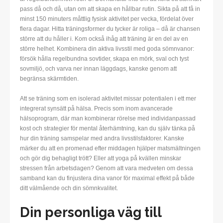
pass då och då, utan om att skapa en hållbar rutin. Sikta på att få in
minst 150 minuters måttlig fysisk aktivitet per vecka, fördelat över
flera dagar. Hitta träningsformer du tycker är roliga – då är chansen
större att du håller i. Kom också ihåg att träning är en del av en
större helhet. Kombinera din aktiva livsstil med goda sömnvanor:
försök hålla regelbundna sovtider, skapa en mörk, sval och tyst
sovmiljö, och varva ner innan läggdags, kanske genom att
begränsa skärmtiden.
Att se träning som en isolerad aktivitet missar potentialen i ett mer
integrerat synsätt på hälsa. Precis som inom avancerade
hälsoprogram, där man kombinerar rörelse med individanpassad
kost och strategier för mental återhämtning, kan du själv tänka på
hur din träning samspelar med andra livsstilsfaktorer. Kanske
märker du att en promenad efter middagen hjälper matsmältningen
och gör dig behagligt trött? Eller att yoga på kvällen minskar
stressen från arbetsdagen? Genom att vara medveten om dessa
samband kan du finjustera dina vanor för maximal effekt på både
ditt välmående och din sömnkvalitet.
Din personliga väg till