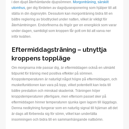
i den djupt återhämtande djupsömnen.
Morgonträning, särskilt
utomhus
, ger dig fördelen av dagsljusexponering som hjälper till att
ställa in din dygnsrytm. Dessutom kan morgonträning bidra till en
bättre reglering av blodtrycket under natten, vilket är viktigt för
återhämtningen. Endorfinerna du frigör ger en energikick som varar
under dagen, samtidigt som kroppen får gott om tid att varva ner
inför kvällen.
Eftermiddagsträning – utnyttja
kroppens toppläge
Om morgnarna inte passar dig, är eftermiddagen också en utmärkt
tidpunkt för träning med positiva effekter på sömnen.
Kroppstemperaturen är naturligt något högre på eftermiddagen, och
muskelfunktionen kan vara på topp, vilket potentiellt kan leda till
bättre prestation och minskad skaderisk. Träningen höjer
kroppstemperaturen ytterligare, men eftersom passet sker på
eftermiddagen hinner temperaturen sjunka igen lagom till läggdags.
Denna nedkylning fungerar som en naturlig signal till hjärnan att det
är dags att förbereda sig för sömn, vilket kan underlätta
insomningen och bidra till en sammanhängande nattsömn.