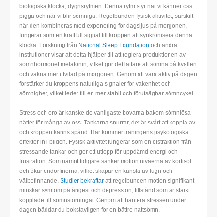
biologiska klocka, dygnsrytmen. Denna rytm styr när vi känner oss
pigga och när vi blir sömniga. Regelbunden fysisk aktivitet, särskilt
när den kombineras med exponering för dagsljus på morgonen,
fungerar som en kraftfull signal till kroppen att synkronisera denna
klocka. Forskning från
National Sleep Foundation
och andra
institutioner visar att detta hjälper till att reglera produktionen av
sömnhormonet melatonin, vilket gör det lättare att somna på kvällen
och vakna mer utvilad på morgonen. Genom att vara aktiv på dagen
förstärker du kroppens naturliga signaler för vakenhet och
sömnighet, vilket leder till en mer stabil och förutsägbar sömncykel.
Stress och oro är kanske de vanligaste bovarna bakom sömnlösa
nätter för många av oss. Tankarna snurrar, det är svårt att koppla av
och kroppen känns spänd. Här kommer träningens psykologiska
effekter in i bilden. Fysisk aktivitet fungerar som en distraktion från
stressande tankar och ger ett utlopp för uppdämd energi och
frustration. Som nämnt tidigare sänker motion nivåerna av kortisol
och ökar endorfinerna, vilket skapar en känsla av lugn och
välbefinnande.
Studier bekräftar
att regelbunden motion signifikant
minskar symtom på ångest och depression, tillstånd som är starkt
kopplade till sömnstörningar. Genom att hantera stressen under
dagen bäddar du bokstavligen för en bättre nattsömn.