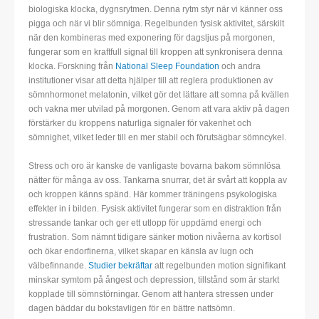
biologiska klocka, dygnsrytmen. Denna rytm styr när vi känner oss
pigga och när vi blir sömniga. Regelbunden fysisk aktivitet, särskilt
när den kombineras med exponering för dagsljus på morgonen,
fungerar som en kraftfull signal till kroppen att synkronisera denna
klocka. Forskning från
National Sleep Foundation
och andra
institutioner visar att detta hjälper till att reglera produktionen av
sömnhormonet melatonin, vilket gör det lättare att somna på kvällen
och vakna mer utvilad på morgonen. Genom att vara aktiv på dagen
förstärker du kroppens naturliga signaler för vakenhet och
sömnighet, vilket leder till en mer stabil och förutsägbar sömncykel.
Stress och oro är kanske de vanligaste bovarna bakom sömnlösa
nätter för många av oss. Tankarna snurrar, det är svårt att koppla av
och kroppen känns spänd. Här kommer träningens psykologiska
effekter in i bilden. Fysisk aktivitet fungerar som en distraktion från
stressande tankar och ger ett utlopp för uppdämd energi och
frustration. Som nämnt tidigare sänker motion nivåerna av kortisol
och ökar endorfinerna, vilket skapar en känsla av lugn och
välbefinnande.
Studier bekräftar
att regelbunden motion signifikant
minskar symtom på ångest och depression, tillstånd som är starkt
kopplade till sömnstörningar. Genom att hantera stressen under
dagen bäddar du bokstavligen för en bättre nattsömn.