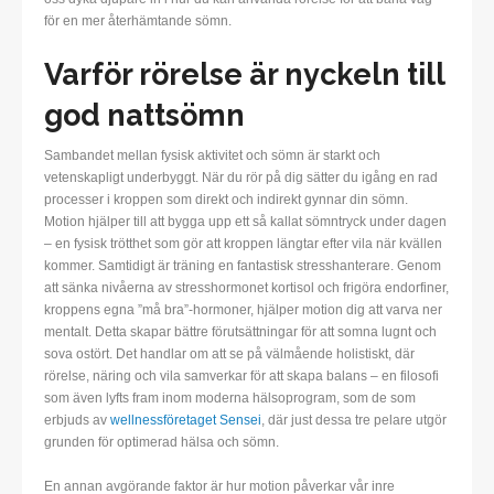
för en mer återhämtande sömn.
Varför rörelse är nyckeln till
god nattsömn
Sambandet mellan fysisk aktivitet och sömn är starkt och
vetenskapligt underbyggt. När du rör på dig sätter du igång en rad
processer i kroppen som direkt och indirekt gynnar din sömn.
Motion hjälper till att bygga upp ett så kallat sömntryck under dagen
– en fysisk trötthet som gör att kroppen längtar efter vila när kvällen
kommer. Samtidigt är träning en fantastisk stresshanterare. Genom
att sänka nivåerna av stresshormonet kortisol och frigöra endorfiner,
kroppens egna ”må bra”-hormoner, hjälper motion dig att varva ner
mentalt. Detta skapar bättre förutsättningar för att somna lugnt och
sova ostört. Det handlar om att se på välmående holistiskt, där
rörelse, näring och vila samverkar för att skapa balans – en filosofi
som även lyfts fram inom moderna hälsoprogram, som de som
erbjuds av
wellnessföretaget Sensei
, där just dessa tre pelare utgör
grunden för optimerad hälsa och sömn.
En annan avgörande faktor är hur motion påverkar vår inre