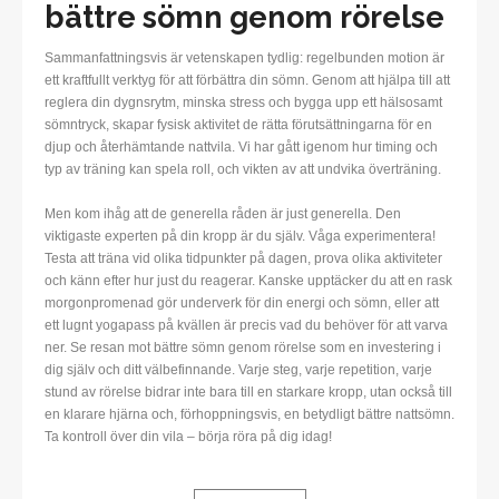
bättre sömn genom rörelse
Sammanfattningsvis är vetenskapen tydlig: regelbunden motion är
ett kraftfullt verktyg för att förbättra din sömn. Genom att hjälpa till att
reglera din dygnsrytm, minska stress och bygga upp ett hälsosamt
sömntryck, skapar fysisk aktivitet de rätta förutsättningarna för en
djup och återhämtande nattvila. Vi har gått igenom hur timing och
typ av träning kan spela roll, och vikten av att undvika överträning.
Men kom ihåg att de generella råden är just generella. Den
viktigaste experten på din kropp är du själv. Våga experimentera!
Testa att träna vid olika tidpunkter på dagen, prova olika aktiviteter
och känn efter hur just du reagerar. Kanske upptäcker du att en rask
morgonpromenad gör underverk för din energi och sömn, eller att
ett lugnt yogapass på kvällen är precis vad du behöver för att varva
ner. Se resan mot bättre sömn genom rörelse som en investering i
dig själv och ditt välbefinnande. Varje steg, varje repetition, varje
stund av rörelse bidrar inte bara till en starkare kropp, utan också till
en klarare hjärna och, förhoppningsvis, en betydligt bättre nattsömn.
Ta kontroll över din vila – börja röra på dig idag!