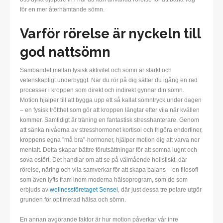
för en mer återhämtande sömn.
Varför rörelse är nyckeln till
god nattsömn
Sambandet mellan fysisk aktivitet och sömn är starkt och
vetenskapligt underbyggt. När du rör på dig sätter du igång en rad
processer i kroppen som direkt och indirekt gynnar din sömn.
Motion hjälper till att bygga upp ett så kallat sömntryck under dagen
– en fysisk trötthet som gör att kroppen längtar efter vila när kvällen
kommer. Samtidigt är träning en fantastisk stresshanterare. Genom
att sänka nivåerna av stresshormonet kortisol och frigöra endorfiner,
kroppens egna ”må bra”-hormoner, hjälper motion dig att varva ner
mentalt. Detta skapar bättre förutsättningar för att somna lugnt och
sova ostört. Det handlar om att se på välmående holistiskt, där
rörelse, näring och vila samverkar för att skapa balans – en filosofi
som även lyfts fram inom moderna hälsoprogram, som de som
erbjuds av
wellnessföretaget Sensei
, där just dessa tre pelare utgör
grunden för optimerad hälsa och sömn.
En annan avgörande faktor är hur motion påverkar vår inre