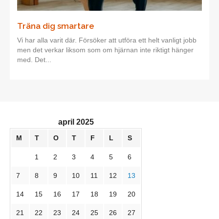
Träna dig smartare
Vi har alla varit där. Försöker att utföra ett helt vanligt jobb
men det verkar liksom som om hjärnan inte riktigt hänger
med. Det...
april 2025
M
T
O
T
F
L
S
1
2
3
4
5
6
7
8
9
10
11
12
13
14
15
16
17
18
19
20
21
22
23
24
25
26
27