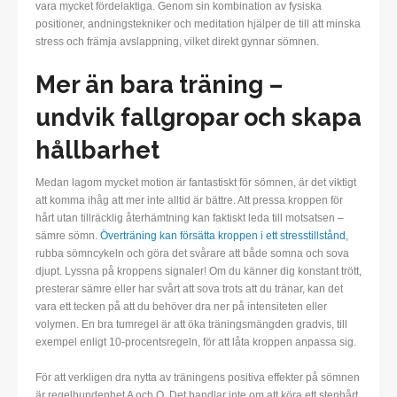
vara mycket fördelaktiga. Genom sin kombination av fysiska
positioner, andningstekniker och meditation hjälper de till att minska
stress och främja avslappning, vilket direkt gynnar sömnen.
Mer än bara träning –
undvik fallgropar och skapa
hållbarhet
Medan lagom mycket motion är fantastiskt för sömnen, är det viktigt
att komma ihåg att mer inte alltid är bättre. Att pressa kroppen för
hårt utan tillräcklig återhämtning kan faktiskt leda till motsatsen –
sämre sömn.
Överträning kan försätta kroppen i ett stresstillstånd
,
rubba sömncykeln och göra det svårare att både somna och sova
djupt. Lyssna på kroppens signaler! Om du känner dig konstant trött,
presterar sämre eller har svårt att sova trots att du tränar, kan det
vara ett tecken på att du behöver dra ner på intensiteten eller
volymen. En bra tumregel är att öka träningsmängden gradvis, till
exempel enligt 10-procentsregeln, för att låta kroppen anpassa sig.
För att verkligen dra nytta av träningens positiva effekter på sömnen
är regelbundenhet A och O. Det handlar inte om att köra ett stenhårt