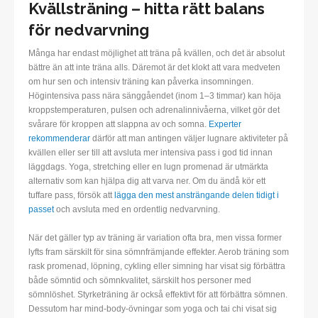
Kvällsträning – hitta rätt balans
för nedvarvning
Många har endast möjlighet att träna på kvällen, och det är absolut
bättre än att inte träna alls. Däremot är det klokt att vara medveten
om hur sen och intensiv träning kan påverka insomningen.
Högintensiva pass nära sänggåendet (inom 1–3 timmar) kan höja
kroppstemperaturen, pulsen och adrenalinnivåerna, vilket gör det
svårare för kroppen att slappna av och somna.
Experter
rekommenderar
därför att man antingen väljer lugnare aktiviteter på
kvällen eller ser till att avsluta mer intensiva pass i god tid innan
läggdags. Yoga, stretching eller en lugn promenad är utmärkta
alternativ som kan hjälpa dig att varva ner. Om du ändå kör ett
tuffare pass, försök att
lägga den mest ansträngande delen tidigt i
passet
och avsluta med en ordentlig nedvarvning.
När det gäller typ av träning är variation ofta bra, men vissa former
lyfts fram särskilt för sina sömnfrämjande effekter. Aerob träning som
rask promenad, löpning, cykling eller simning har visat sig förbättra
både sömntid och sömnkvalitet, särskilt hos personer med
sömnlöshet. Styrketräning är också effektivt för att förbättra sömnen.
Dessutom har mind-body-övningar som yoga och tai chi visat sig