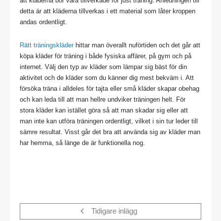
att kläderna bör vara tillverkade för just träning. Anledningen till
detta är att kläderna tillverkas i ett material som låter kroppen
andas ordentligt.
Rätt träningskläder
hittar man överallt nuförtiden och det går att
köpa kläder för träning i både fysiska affärer, på gym och på
internet. Välj den typ av kläder som lämpar sig bäst för din
aktivitet och de kläder som du känner dig mest bekväm i. Att
försöka träna i alldeles för tajta eller små kläder skapar obehag
och kan leda till att man hellre undviker träningen helt. För
stora kläder kan istället göra så att man skadar sig eller att
man inte kan utföra träningen ordentligt, vilket i sin tur leder till
sämre resultat. Visst går det bra att använda sig av kläder man
har hemma, så länge de är funktionella nog.
Tidigare inlägg